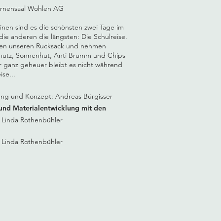
ernensaal Wohlen AG
einen sind es die schönsten zwei Tage im
 die anderen die längsten: Die Schulreise.
ken unseren Rucksack und nehmen
utz, Sonnenhut, Anti Brumm und Chips
r ganz geheuer bleibt es nicht während
ise...
tung und Konzept: Andreas Bürgisser
und Materialentwicklung mit den
Linda Rothenbühler
© Linda Rothenbühler